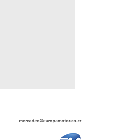
74
mercadeo@europamotor.co.cr
Uruca, frente a Capris