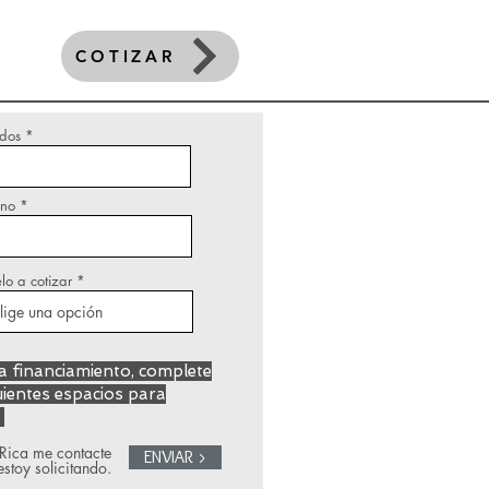
COTIZAR
idos
ono
o a cotizar
ea financiamiento, complete
uientes espacios para
.
Rica me contacte
ENVIAR >
stoy solicitando.