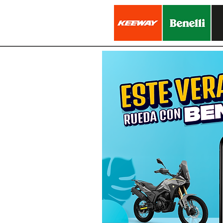
Formulario de cot
Estas a u
de tu pró
moto!