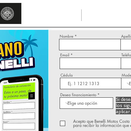
POSTVENTA
CONTACTO
Nombre
Apell
ización
n paso,
Email
Teléf
xima
Cédula
Model
Desea financiamiento
Si des
los sig
aplicar
Acepto que Benelli Motos Costa 
para recibir la información que e