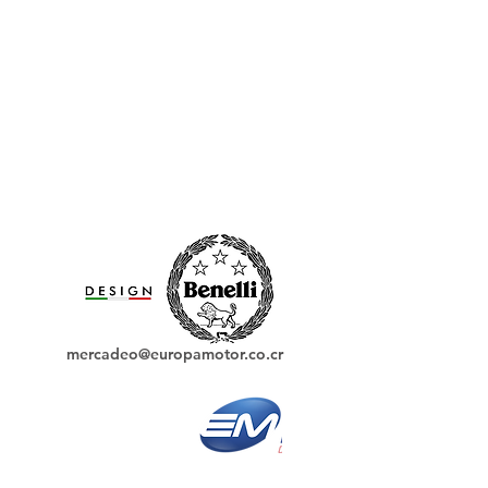
mercadeo@europamotor.co.cr
Uruca, frente a Capris