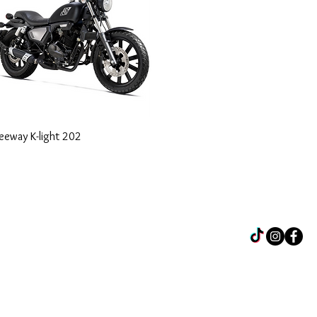
eeway K-light 202
+506 2547 9400
+506 6040 9474
La 